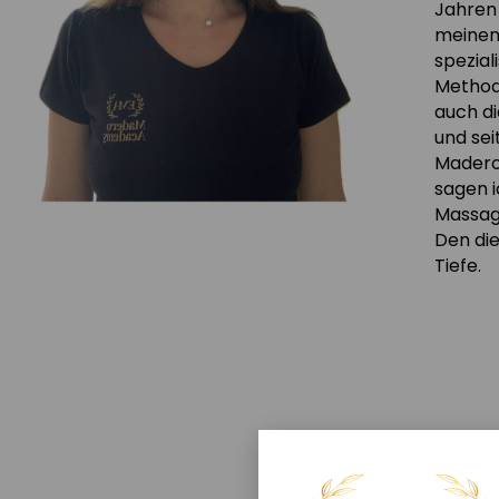
Jahren 
meinem 
spezial
Method
auch d
und sei
Madero
sagen i
Massag
Den die
Tiefe.