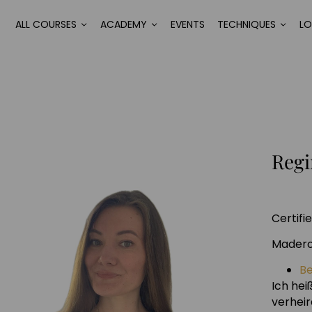
ALL COURSES
ACADEMY
EVENTS
TECHNIQUES
L
Reg
Certif
Madero
B
Ich hei
verheir