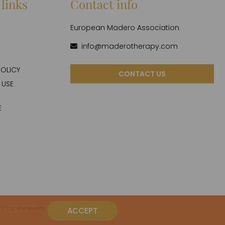
links
Contact info
S
European Madero Association
info@maderotherapy.com
POLICY
CONTACT US
 USE
E
ent by
ACCEPT