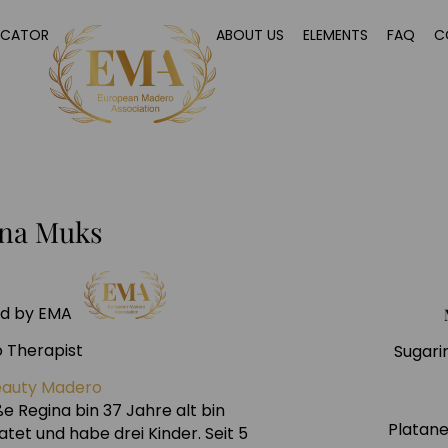
OCATOR
ABOUT US
ELEMENTS
FAQ
C
ina Muks
ied by EMA
 Therapist
Sugari
eauty Madero
ße Regina bin 37 Jahre alt bin
Platane
atet und habe drei Kinder. Seit 5