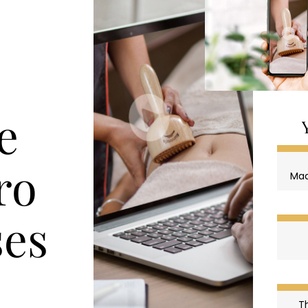
e
ro
Mad
es
T