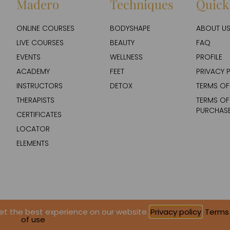
Madero
Techniques
Quick 
ONLINE COURSES
BODYSHAPE
ABOUT U
LIVE COURSES
BEAUTY
FAQ
EVENTS
WELLNESS
PROFILE
ACADEMY
FEET
PRIVACY 
INSTRUCTORS
DETOX
TERMS OF
THERAPISTS
TERMS OF
PURCHAS
CERTIFICATES
LOCATOR
ELEMENTS
get the best experience on our website.
Privacy policy
,
Terms
6. European Madero Association. All rights reserved | Design & Developm
of use