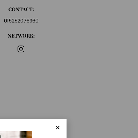
CONTACT:
015252076960
NETWORK: