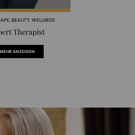
HAPE
,
BEAUTY
,
WELLNESS
pert Therapist
MEHR ANZEIGEN