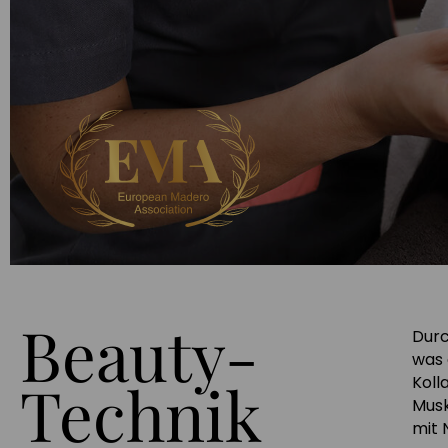
Beauty-
Durc
was 
Technik
Koll
Musk
mit 