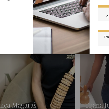
e
d
The
nica Magaraš
Tijana J