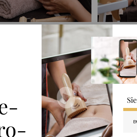
o-Therapeuten, die von der
äischen Madero Association lizenziert
 zeichnen sich durch Qualität und
enntnisse bei der Anwendung von
ro-Elementen aus.
e-
Si
ro-
E