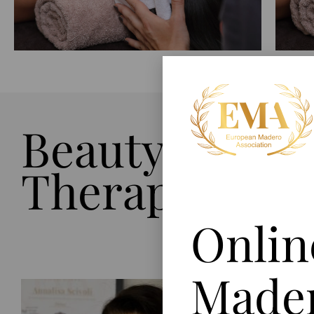
Beauty-
Mader
Europ
Therapeuten
sind,
Fachk
Made
Onlin
Made