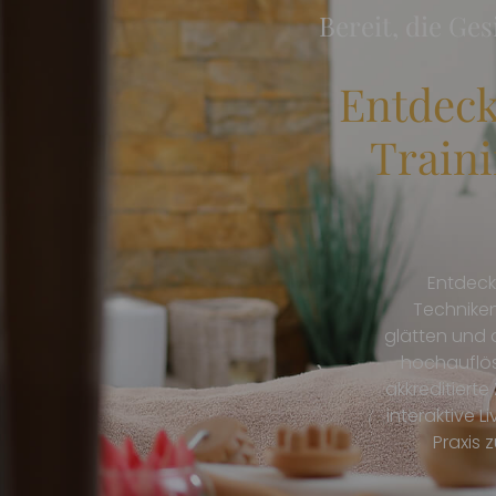
Bereit, die Ge
Entdeck
Traini
Entdeck
Techniken
glätten und d
hochauflös
akkreditierte
interaktive 
Praxis 