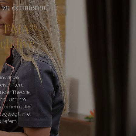
 zu definieren?
es EMA®-
ch live
invasive
se liften,
ender Theorie,
ng, um Ihre
es Lernen oder
sgelegt, Ihre
liefern.