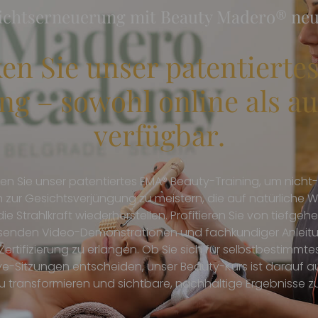
sichtserneuerung mit Beauty Madero® neu
en Sie unser patentiert
ng – sowohl online als au
verfügbar.
en Sie unser patentiertes EMA® Beauty-Training, um nicht-
 zur Gesichtsverjüngung zu meistern, die auf natürliche Wei
ie Strahlkraft wiederherstellen. Profitieren Sie von tiefgeh
enden Video-Demonstrationen und fachkundiger Anleitu
 Zertifizierung zu erlangen. Ob Sie sich für selbstbestimmt
Live-Sitzungen entscheiden, unser Beauty-Kurs ist darauf au
zu transformieren und sichtbare, nachhaltige Ergebnisse zu 