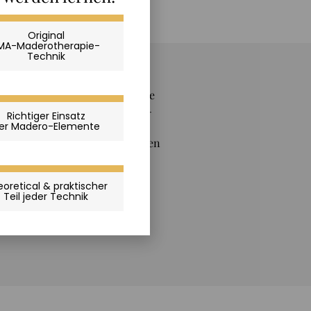
Original
MA-Maderotherapie-
Technik
e ausbildet! Tauchen Sie in die
Sie ein zertifizierter Madero-
Richtiger Einsatz
er Madero-Elemente
n und eine Karriere aufbauen
s zum Madero-Therapie-Dozenten
oretical & praktischer
Teil jeder Technik