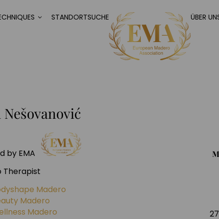
ECHNIQUES
STANDORTSUCHE
ÜBER UN
 Nešovanović
ied by EMA
M
 Therapist
odyshape Madero
eauty Madero
llness Madero
27