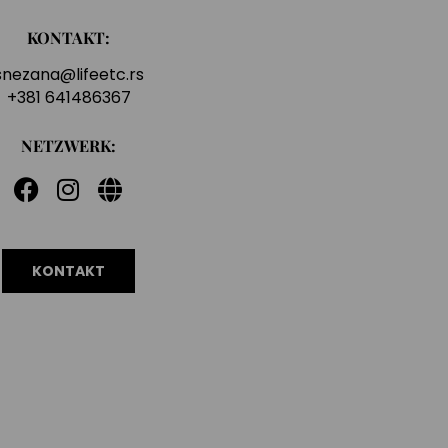
KONTAKT:
snezana@lifeetc.rs
+381 641486367
NETZWERK:
KONTAKT