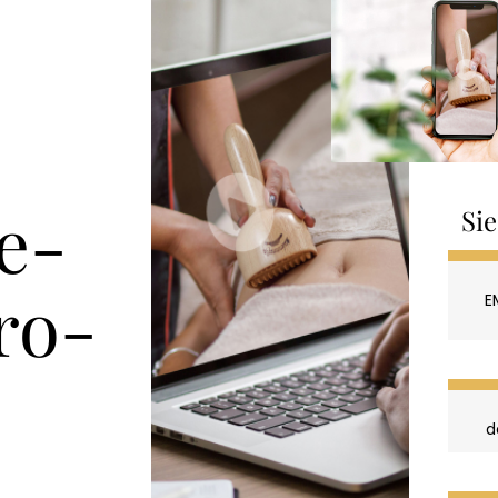
e-
Si
ro-
E
e
d