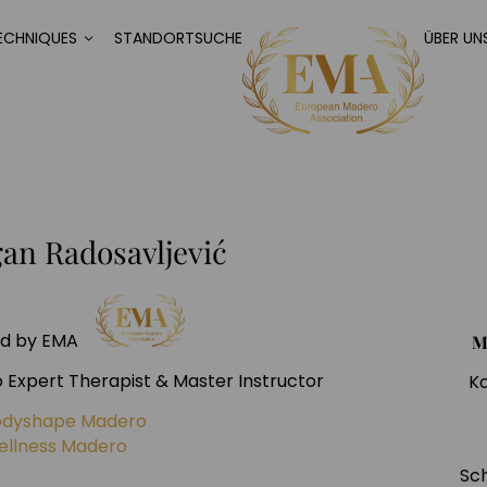
ECHNIQUES
STANDORTSUCHE
ÜBER UN
an Radosavljević
ied by EMA
M
Expert Therapist & Master Instructor
K
odyshape Madero
llness Madero
Sch