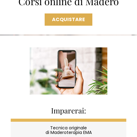
Corsi online di Madero
ACQUISTARE
Imparerai:
CORSI
Tecnica originale
di Maderoterapia EMA