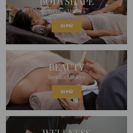
BODYSHAPE
Tecnica Maderò
DI PIÙ
BEAUTY
Tecnica Maderò
DI PIÙ
WELLNESS