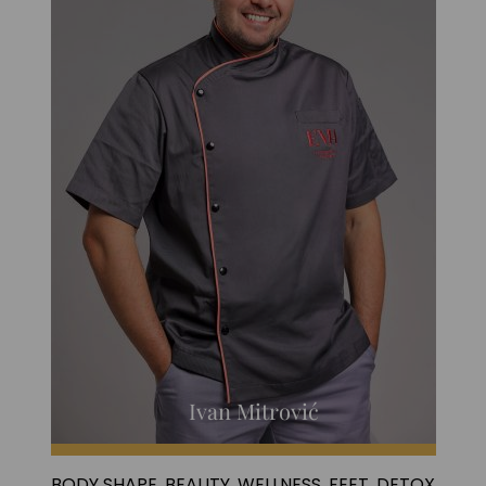
Ivan Mitrović
BODY SHAPE
,
BEAUTY
,
WELLNESS
,
FEET
,
DETOX