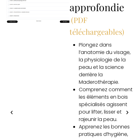
approfondie
(PDF
en
téléchargeables)
Plongez dans
es
l’anatomie du visage,
la physiologie de la
peau et la science
derrière la
re
Maderothérapie.
fié
Comprenez comment
n
les éléments en bois
spécialisés agissent
pour lifter, lisser et
rajeunir la peau.
Apprenez les bonnes
pratiques d’hygiène,