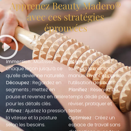
Apprenez Beauty Madero®
avec ces stratégies
éprouvées
Immersion :
Maîtrisez
Intégrez :
Effectuez
chaque leçon jusqu’à ce
toujours le massage
qu’elle devienne naturelle.
manuel avant et après
Découpez :
Regardez en
l’utilisation des outils.
segments ; mettez en
Planifiez :
Réservez du
pause et revenez en arrière
temps dédié pour
pour les détails clés.
réviser, pratiquer et
Affinez :
Ajustez la pression,
tester.
la vitesse et la posture
Optimisez :
Créez un
selon les besoins.
espace de travail sans