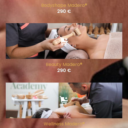
Bodyshape Madero®
290
€
Beauty Madero®
290
€
Wellness Madero®