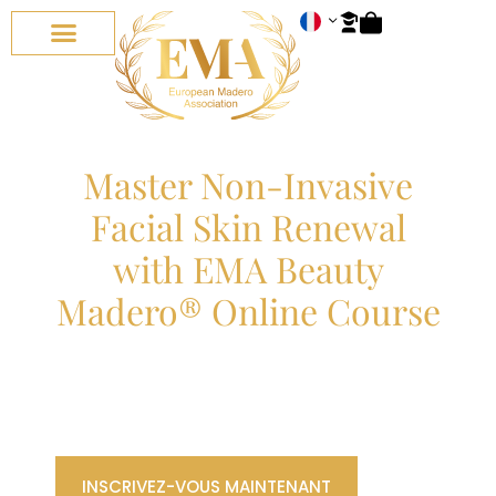
TOUS LES COURS
COURS EN LIGNE
À PROPOS NOUS
Master Non-Invasive
Facial Skin Renewal
with EMA Beauty
Madero® Online Course
Join Europe’s
Leading Maderotherapy
Program
—Anytime, Anywhere, On-Demand.
INSCRIVEZ-VOUS MAINTENANT