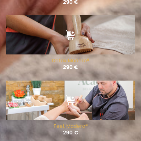
290
€
Detox Madero®
290
€
Feet Madero®
290
€