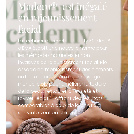
Madero® est inégalé
en rajeunissement
facial
La technique brevetée Beauty Madero®
d’EMA établit une nouvelle norme pour
les méthodes naturelles et non-
invasives de rajeunissement facial. Elle
associe harmonieusement des éléments
en bois de précision à un massage
manuel ciblé pour améliorer la texture
de la peau, restaurer la fermeté et
raviver l’éclat — offrant des résultats
comparables à ceux de la chirurgie,
sans intervention chirurgicale.