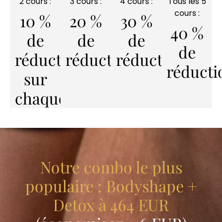
2 cours :
3 cours :
4 cours :
Tous les 5
cours :
10 %
20 %
30 %
40 %
de
de
de
de
réduction
réduction
réduction
réducti
sur
chaque
Notre combo le plus
populaire : Bodyshape +
Detox à 464 EUR