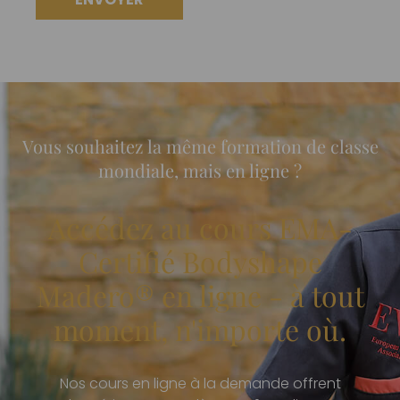
vide.
Vous souhaitez la même formation de classe
mondiale, mais en ligne ?
Accédez au cours EMA-
Certifié Bodyshape
Madero® en ligne - à tout
moment, n'importe où.
Nos cours en ligne à la demande offrent