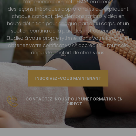
l’expérience complète EMA® en direct :
des leçons théoriques approfondies qui expliquent
chaque concept, des démonstrations vidéo en
haute définition pour chaque partie du corps, et un
soutien continu de la part des instructeurs EMA®.
Étudiez à votre propre rythme, dans votre langue, et
obtenez votre certificat EMA® accrédité – tout cela
depuis le confort de chez vous.
INSCRIVEZ-VOUS MAINTENANT
CONTACTEZ-NOUS POUR UNE FORMATION EN
DIRECT