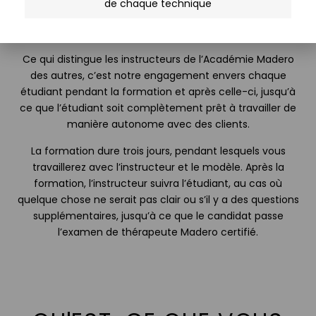
formation approfondie dispensée par des
de chaque technique
instructeurs Madero afin d’acquérir toutes les
connaissances pratiques et théoriques nécessaires.
Ce qui distingue les instructeurs de l’Académie Madero
des autres, c’est notre engagement envers chaque
étudiant pendant la formation et après celle-ci, jusqu’à
ce que l’étudiant soit complètement prêt à travailler de
manière autonome avec des clients.
La formation dure trois jours, pendant lesquels vous
travaillerez avec l’instructeur et le modèle. Après la
formation, l’instructeur suivra l’étudiant, au cas où
quelque chose ne serait pas clair ou s’il y a des questions
supplémentaires, jusqu’à ce que le candidat passe
l’examen de thérapeute Madero certifié.