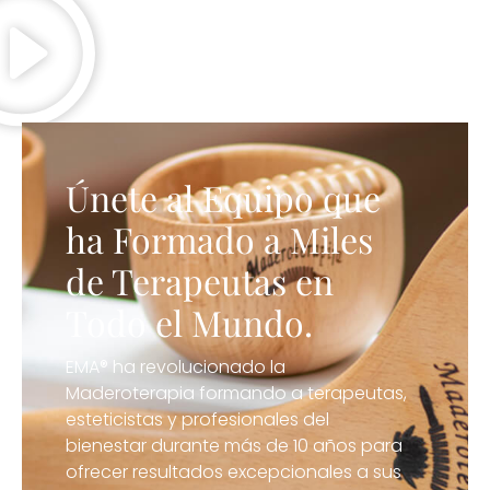
Únete al Equipo que
ha Formado a Miles
de Terapeutas en
Todo el Mundo.
EMA® ha revolucionado la
Maderoterapia formando a terapeutas,
esteticistas y profesionales del
bienestar durante más de 10 años para
ofrecer resultados excepcionales a sus