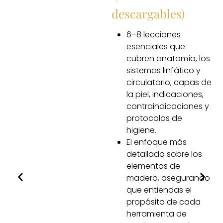
descargables)
n
6–8 lecciones
esenciales que
cubren anatomía, los
sistemas linfático y
circulatorio, capas de
la piel, indicaciones,
,
contraindicaciones y
a
protocolos de
higiene.
El enfoque más
detallado sobre los
elementos de
madero, asegurando
que entiendas el
propósito de cada
herramienta de