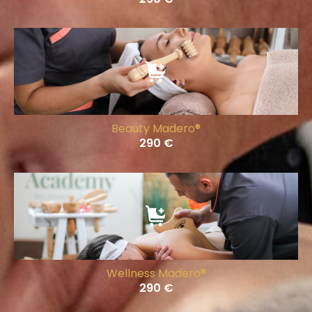
Beauty Madero®
290
€
Wellness Madero®
290
€