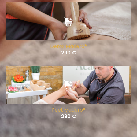
Detox Madero®
290
€
Feet Madero®
290
€