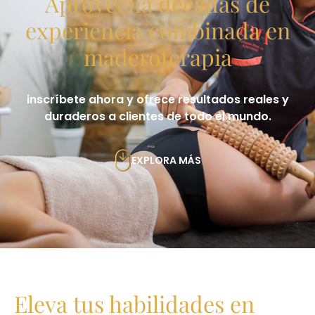
Aprovecha décadas de
experiencia combinada en
maderoterapia
inscríbete ahora y ofrece resultados reales y
duraderos a clientes de todo el mundo.
EXPLORA MÁS
Eleva tus habilidades en