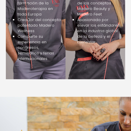
formación de la
de los conceptos
Maderoterapia en
Madero Beauty y
toda Europa
Madero Feet
Creador del concepto
Apasionada por
patentado Madero
elevar los estándares
Wellness
en la industria global
Comparte su
de la belleza y el
experiencia en
bienestar
congresos,
seminarios y ferias
internacionales