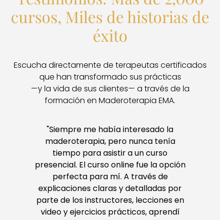
cursos, Miles de historias de
éxito
Escucha directamente de terapeutas certificados
que han transformado sus prácticas
—y la vida de sus clientes— a través de la
formación en Maderoterapia EMA.
que
"Siempre me había interesado la
"
do
maderoterapia, pero nunca tenía
s
tiempo para asistir a un curso
c
les
presencial. El curso online fue la opción
u
vas
perfecta para mí. A través de
pu
explicaciones claras y detalladas por
parte de los instructores, lecciones en
cl
video y ejercicios prácticos, aprendí
c