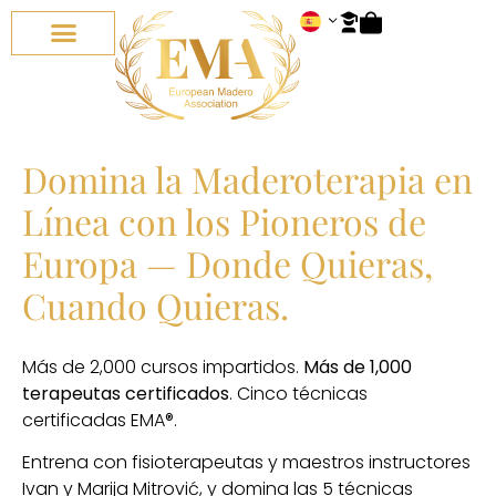
TODOS LOS CURSOS
CURSOS ONLINE
SOBRE NOSOTROS
Domina la Maderoterapia en
Línea con los Pioneros de
Europa — Donde Quieras,
Cuando Quieras.
Más de 2,000 cursos impartidos.
Más de 1,000
terapeutas certificados
. Cinco técnicas
certificadas EMA®.
Entrena con fisioterapeutas y maestros instructores
Ivan y Marija Mitrović, y domina las 5 técnicas