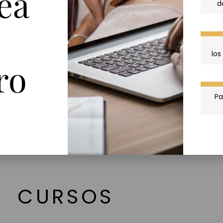
ea
DETOX
d
Técnica Madero
lo
MÁS
ro
Pa
CURSOS