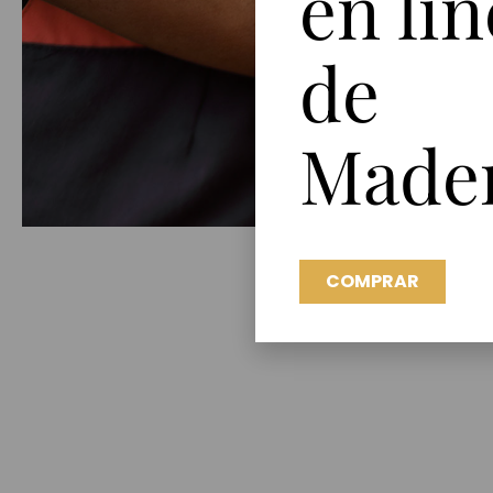
en lín
de
Made
COMPRAR