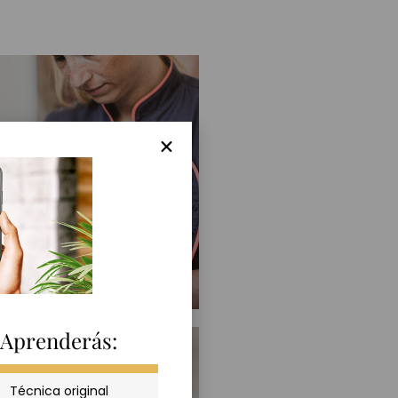
FEET
Técnica Madero
MÁS
Aprenderás:
Técnica original