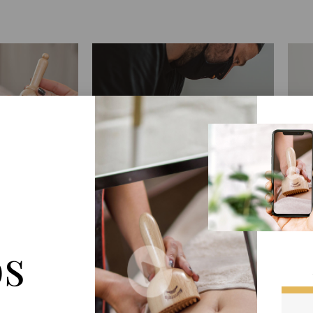
UTY
WELLNESS
Madero
Técnica Madero
MÁS
os