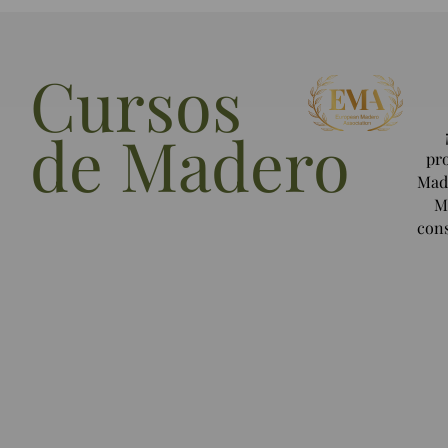
Cursos
de Madero
pro
Made
M
cons