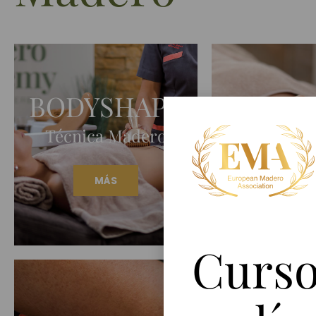
BODYSHAPE
BEA
Técnica Madero
Técnica 
MÁS
MÁS
Curs