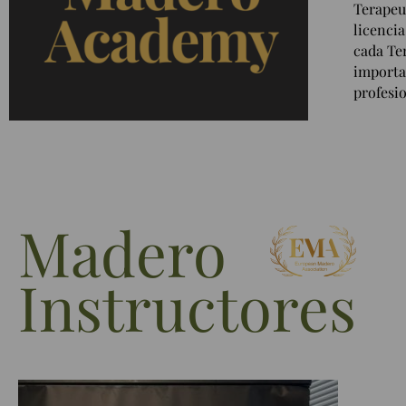
Terapeu
licenci
cada Te
importa
profesio
Madero
Instructores