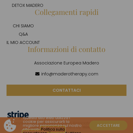
DETOX MADERO
Collegamenti rapidi
CHI SIAMO
Q&A
IL MIO ACCOUNT
Informazioni di contatto
Associazione Europea Madero
info@maderotherapy.com
CONTATTACI
Questo sito web utilizza i
cookie per assicurarti la
© Copyright 2026. European Madero Association. All rights reserved
migliore esperienza sul nostro
ACCETTARE
| Design & Development by
sito web.
Politica sulla