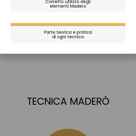
Corretto utilizzo degli
mondo della terapia Madero e diventa un terapista Madero
elementi Madero
certificato. Se desideri progredire e costruire una carriera,
iscriviti a un corso per diventare un istruttore di terapia Madero.
Parte teorica e pratica
di ogni tecnica
TECNICA MADERÒ