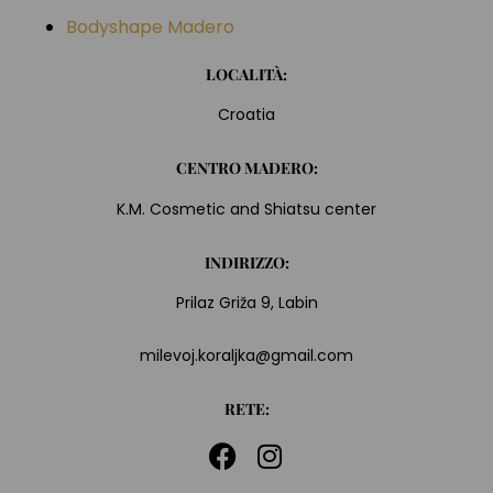
Bodyshape Madero
LOCALITÀ:
Croatia
CENTRO MADERO:
K.M. Cosmetic and Shiatsu center
INDIRIZZO:
Prilaz Griža 9, Labin
milevoj.koraljka@gmail.com
RETE: