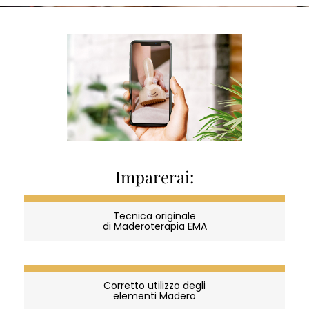
CORSI
Madero
Imparerai:
Corsi
Tecnica originale
di Maderoterapia EMA
Diventa parte dell’Accademia che forma professionisti! Entra nel
mondo della terapia Madero e diventa un terapista Madero
certificato. Se desideri progredire e costruire una carriera,
Corretto utilizzo degli
elementi Madero
iscriviti a un corso per diventare un istruttore di terapia Madero.